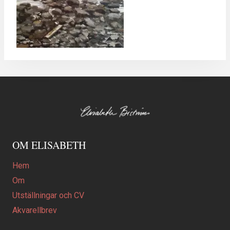
OM ELISABETH
Hem
Om
Utställningar och CV
Akvarellbrev