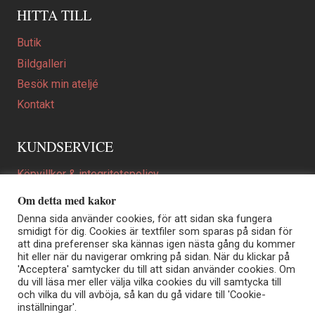
HITTA TILL
Butik
Bildgalleri
Besök min ateljé
Kontakt
KUNDSERVICE
Köpvillkor & integritetspolicy
Att beställa ett personligt utformat konstverk
Om detta med kakor
En personligare gåva
Denna sida använder cookies, för att sidan ska fungera
smidigt för dig. Cookies är textfiler som sparas på sidan för
FAQ
att dina preferenser ska kännas igen nästa gång du kommer
hit eller när du navigerar omkring på sidan. När du klickar på
'Acceptera' samtycker du till att sidan använder cookies. Om
du vill läsa mer eller välja vilka cookies du vill samtycka till
Elisabeth Biström | Akvarellkonstnär | Norrtälje
och vilka du vill avböja, så kan du gå vidare till 'Cookie-
Sjöängstorpet AB, org.nr 556373-5447
inställningar'.