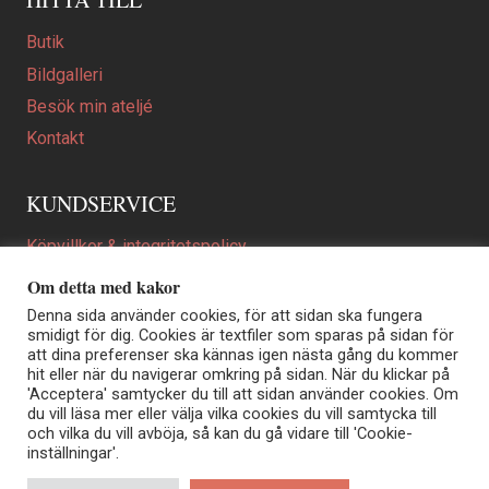
Butik
Bildgalleri
Besök min ateljé
Kontakt
KUNDSERVICE
Köpvillkor & integritetspolicy
Att beställa ett personligt utformat konstverk
Om detta med kakor
En personligare gåva
Denna sida använder cookies, för att sidan ska fungera
smidigt för dig. Cookies är textfiler som sparas på sidan för
FAQ
att dina preferenser ska kännas igen nästa gång du kommer
hit eller när du navigerar omkring på sidan. När du klickar på
'Acceptera' samtycker du till att sidan använder cookies. Om
du vill läsa mer eller välja vilka cookies du vill samtycka till
Elisabeth Biström | Akvarellkonstnär | Norrtälje
och vilka du vill avböja, så kan du gå vidare till 'Cookie-
Sjöängstorpet AB, org.nr 556373-5447
inställningar'.
Kontakt: info@elisabethbistrom.se