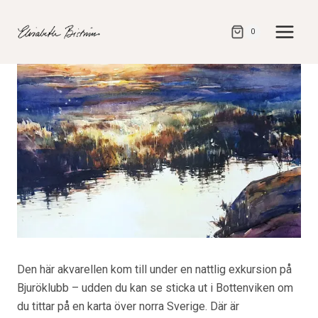
Gå
direkt
0
till
innehåll
Den här akvarellen kom till under en nattlig exkursion på
Bjuröklubb – udden du kan se sticka ut i Bottenviken om
du tittar på en karta över norra Sverige. Där är