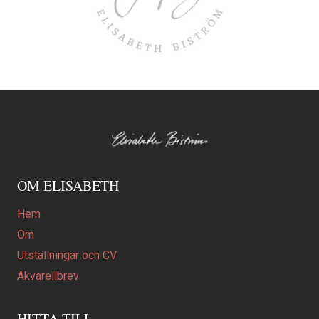
OM ELISABETH
Hem
Om
Utställningar och CV
Akvarellbrev
HITTA TILL