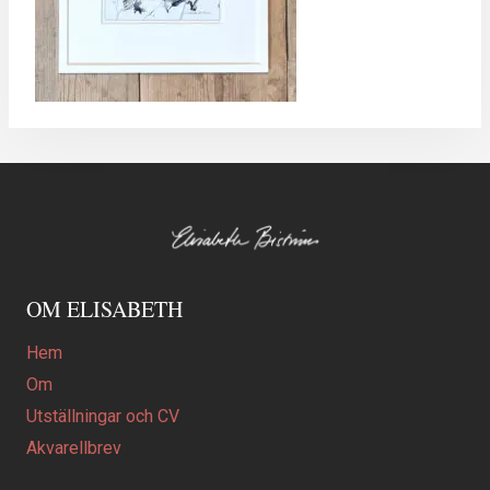
OM ELISABETH
Hem
Om
Utställningar och CV
Akvarellbrev