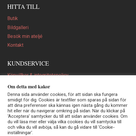
HITTA TILL
Butik
Bildgalleri
Besök min ateljé
Kontakt
KUNDSERVICE
Köpvillkor & integritetspolicy
Att beställa ett personligt utformat konstverk
Om detta med kakor
En personligare gåva
Denna sida använder cookies, för att sidan ska fungera
smidigt för dig. Cookies är textfiler som sparas på sidan för
FAQ
att dina preferenser ska kännas igen nästa gång du kommer
hit eller när du navigerar omkring på sidan. När du klickar på
'Acceptera' samtycker du till att sidan använder cookies. Om
du vill läsa mer eller välja vilka cookies du vill samtycka till
Elisabeth Biström | Akvarellkonstnär | Norrtälje
och vilka du vill avböja, så kan du gå vidare till 'Cookie-
Sjöängstorpet AB, org.nr 556373-5447
inställningar'.