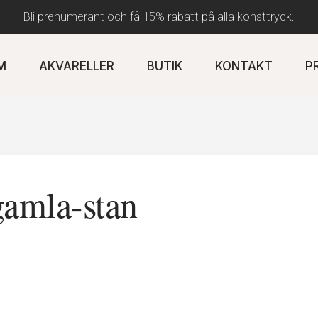
Bli prenumerant och få 15% rabatt på alla konsttryck.
M
AKVARELLER
BUTIK
KONTAKT
P
gamla-stan