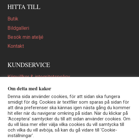
HITTA TILL
Butik
Bildgalleri
Besök min ateljé
Kontakt
KUNDSERVICE
Köpvillkor & integritetspolicy
Att beställa ett personligt utformat konstverk
Om detta med kakor
En personligare gåva
Denna sida använder cookies, för att sidan ska fungera
smidigt för dig. Cookies är textfiler som sparas på sidan för
FAQ
att dina preferenser ska kännas igen nästa gång du kommer
hit eller när du navigerar omkring på sidan. När du klickar på
'Acceptera' samtycker du till att sidan använder cookies. Om
du vill läsa mer eller välja vilka cookies du vill samtycka till
Elisabeth Biström | Akvarellkonstnär | Norrtälje
och vilka du vill avböja, så kan du gå vidare till 'Cookie-
Sjöängstorpet AB, org.nr 556373-5447
inställningar'.