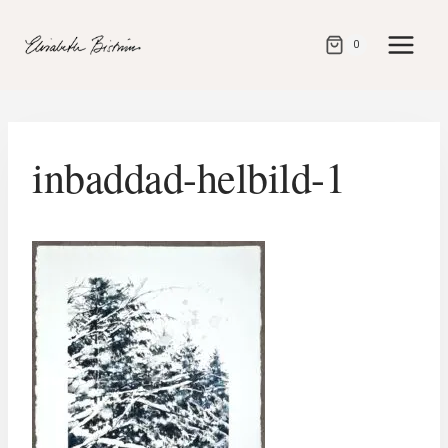
Gå
direkt
0
till
innehåll
inbaddad-helbild-1