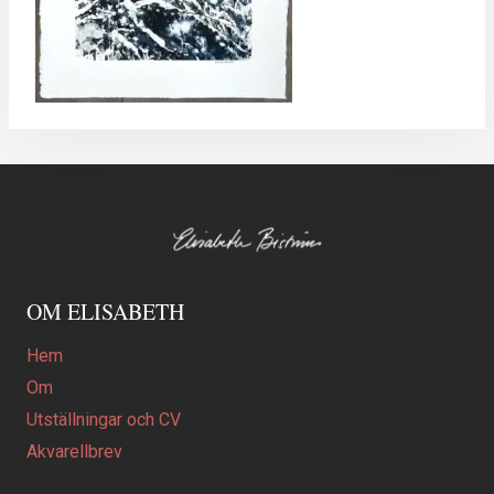
OM ELISABETH
Hem
Om
Utställningar och CV
Akvarellbrev