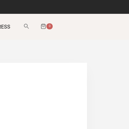
Sök
RESS
0
efter:
SÖKKNAPP