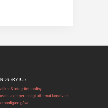
NDSERVICE
illkor & integritetspolicy
beställa ett personligt utformat konstverk
personligare gåva