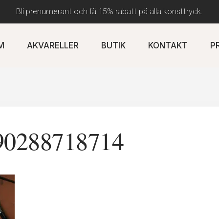
Bli prenumerant och få 15% rabatt på alla konsttryck.
M
AKVARELLER
BUTIK
KONTAKT
P
0288718714