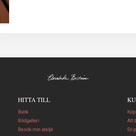
HITTA TILL
KU
Butik
Köpv
Bildgalleri
Att 
Besök min ateljé
En 