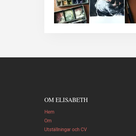
OM ELISABETH
Hem
Om
Utställningar och CV