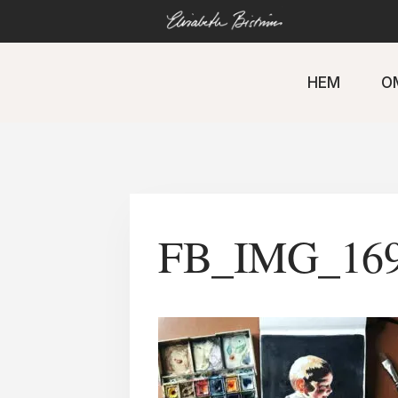
Gå
direkt
till
innehåll
HEM
O
FB_IMG_169