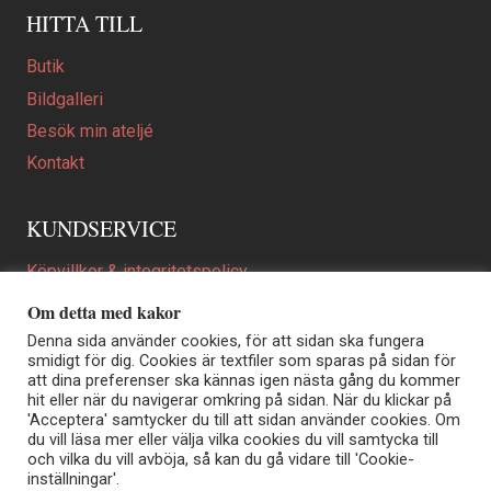
HITTA TILL
Butik
Bildgalleri
Besök min ateljé
Kontakt
KUNDSERVICE
Köpvillkor & integritetspolicy
Att beställa ett personligt utformat konstverk
Om detta med kakor
En personligare gåva
Denna sida använder cookies, för att sidan ska fungera
smidigt för dig. Cookies är textfiler som sparas på sidan för
FAQ
att dina preferenser ska kännas igen nästa gång du kommer
hit eller när du navigerar omkring på sidan. När du klickar på
'Acceptera' samtycker du till att sidan använder cookies. Om
du vill läsa mer eller välja vilka cookies du vill samtycka till
Elisabeth Biström | Akvarellkonstnär | Norrtälje
och vilka du vill avböja, så kan du gå vidare till 'Cookie-
Sjöängstorpet AB, org.nr 556373-5447
inställningar'.