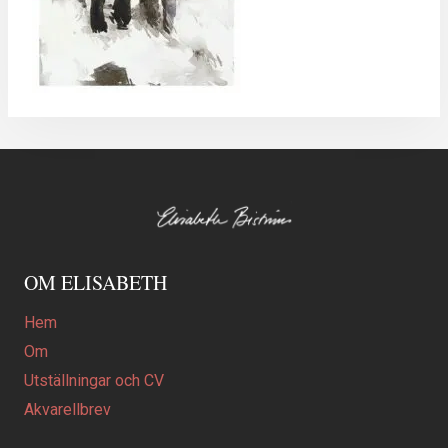
OM ELISABETH
Hem
Om
Utställningar och CV
Akvarellbrev