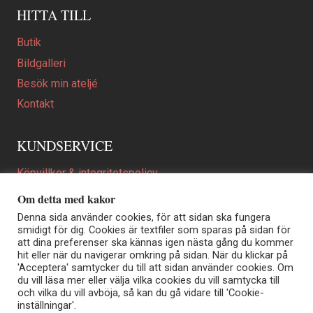
HITTA TILL
Butik
Bildgalleri
Besök min ateljé
Kontakt
KUNDSERVICE
Köpvillkor & integritetspolicy
Att beställa ett personligt utformat konstverk
Om detta med kakor
En personligare gåva
Denna sida använder cookies, för att sidan ska fungera
smidigt för dig. Cookies är textfiler som sparas på sidan för
FAQ
att dina preferenser ska kännas igen nästa gång du kommer
hit eller när du navigerar omkring på sidan. När du klickar på
'Acceptera' samtycker du till att sidan använder cookies. Om
du vill läsa mer eller välja vilka cookies du vill samtycka till
Elisabeth Biström | Akvarellkonstnär | Norrtälje
och vilka du vill avböja, så kan du gå vidare till 'Cookie-
Sjöängstorpet AB, org.nr 556373-5447
inställningar'.