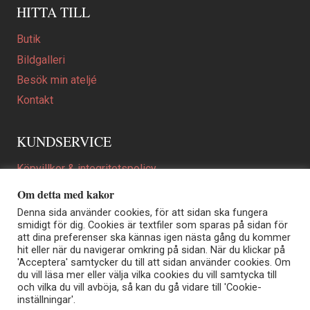
HITTA TILL
Butik
Bildgalleri
Besök min ateljé
Kontakt
KUNDSERVICE
Köpvillkor & integritetspolicy
Att beställa ett personligt utformat konstverk
Om detta med kakor
En personligare gåva
Denna sida använder cookies, för att sidan ska fungera
smidigt för dig. Cookies är textfiler som sparas på sidan för
FAQ
att dina preferenser ska kännas igen nästa gång du kommer
hit eller när du navigerar omkring på sidan. När du klickar på
'Acceptera' samtycker du till att sidan använder cookies. Om
du vill läsa mer eller välja vilka cookies du vill samtycka till
Elisabeth Biström | Akvarellkonstnär | Norrtälje
och vilka du vill avböja, så kan du gå vidare till 'Cookie-
Sjöängstorpet AB, org.nr 556373-5447
inställningar'.