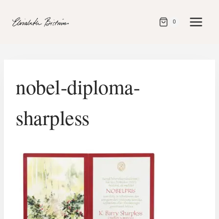
Gå
direkt
0
till
innehåll
nobel-diploma-
sharpless