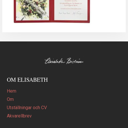
OM ELISABETH
Hem
Om
Utställningar och CV
Akvarellbrev