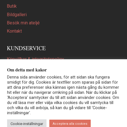
Butik
Bildgalleri
Besök min ateljé
Kontakt
KUNDSERVICE
Köpvillkor & integritetspolicy
Att beställa ett personligt utformat konstverk
Om detta med kakor
En personligare gåva
Denna sida använder cookies, för att sidan ska fungera
smidigt för dig. Cookies är textfiler som sparas på sidan för
FAQ
att dina preferenser ska kännas igen nästa gång du kommer
hit eller när du navigerar omkring på sidan. När du klickar på
'Acceptera' samtycker du till att sidan använder cookies. Om
du vill läsa mer eller välja vilka cookies du vill samtycka till
Elisabeth Biström | Akvarellkonstnär | Norrtälje
och vilka du vill avböja, så kan du gå vidare till 'Cookie-
Sjöängstorpet AB, org.nr 556373-5447
inställningar'.
Kontakt: info@elisabethbistrom.se
© Elisabeth Biström 2026
Cookie-inställningar
Acceptera alla cookies