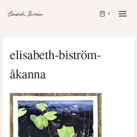
Gå
direkt
0
till
innehåll
elisabeth-biström-
åkanna