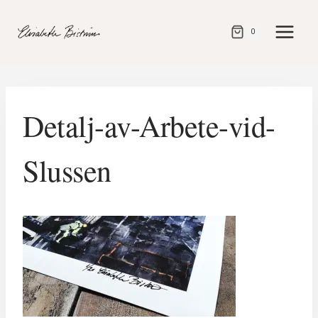
Gå
direkt
0
till
innehåll
Detalj-av-Arbete-vid-
Slussen