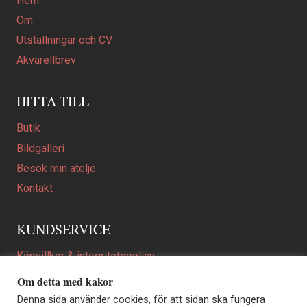
Hem
Om
Utställningar och CV
Akvarellbrev
HITTA TILL
Butik
Bildgalleri
Besök min ateljé
Kontakt
KUNDSERVICE
Köpvillkor & integritetspolicy
Att beställa ett personligt utformat konstverk
Om detta med kakor
En personligare gåva
Denna sida använder cookies, för att sidan ska fungera