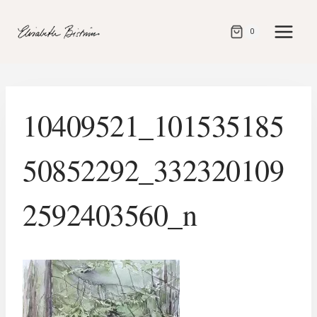
Gå
direkt
0
till
innehåll
10409521_101535185
50852292_332320109
2592403560_n