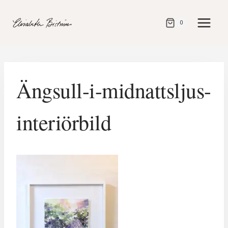
Gå
direkt
0
till
innehåll
Ängsull-i-midnattsljus-
interiörbild