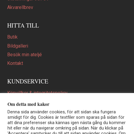
Akvarellbrev
HITTA TILL
Butik
Bildgalleri
Besök min ateljé
Kontakt
KUNDSERVICE
Köpvillkor & integritetspolicy
Att beställa ett personligt utformat konstverk
Om detta med kakor
En personligare gåva
Denna sida använder cookies, för att sidan ska fungera
smidigt för dig. Cookies är textfiler som sparas på sidan för
FAQ
att dina preferenser ska kännas igen nästa gång du kommer
hit eller när du navigerar omkring på sidan. När du klickar på
'Acceptera' samtycker du till att sidan använder cookies. Om