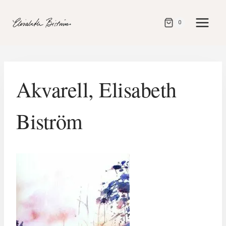
Gå
direkt
0
till
innehåll
Akvarell, Elisabeth
Biström