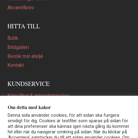
Akvarellbrev
HITTA TILL
Butik
Bildgalleri
Besök min ateljé
Kontakt
KUNDSERVICE
Köpvillkor & integritetspolicy
Att beställa ett personligt utformat konstverk
Om detta med kakor
En personligare gåva
Denna sida använder cookies, för att sidan ska fungera
smidigt för dig. Cookies är textfiler som sparas på sidan för
FAQ
att dina preferenser ska kännas igen nästa gång du kommer
hit eller när du navigerar omkring på sidan. När du klickar på
'Acceptera' samtycker du till att sidan använder cookies. Om