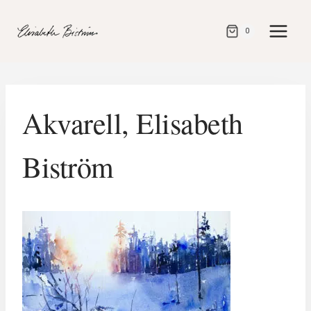
Gå
direkt
0
till
innehåll
Akvarell, Elisabeth
Biström