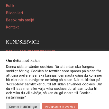
Butik
Bildgalleri
Besök min ateljé
Kontakt
KUNDSERVICE
Köpvillkor & integritetspolicy
Att beställa ett personligt utformat konstverk
Om detta med kakor
En personligare gåva
Denna sida använder cookies, för att sidan ska fungera
smidigt för dig. Cookies är textfiler som sparas på sidan för
FAQ
att dina preferenser ska kännas igen nästa gång du kommer
hit eller när du navigerar omkring på sidan. När du klickar på
'Acceptera' samtycker du till att sidan använder cookies. Om
du vill läsa mer eller välja vilka cookies du vill samtycka till
Elisabeth Biström | Akvarellkonstnär | Norrtälje
och vilka du vill avböja, så kan du gå vidare till 'Cookie-
Sjöängstorpet AB, org.nr 556373-5447
inställningar'.
Kontakt: info@elisabethbistrom.se
© Elisabeth Biström 2026
Cookie-inställningar
Acceptera alla cookies