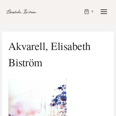
Gå
direkt
0
till
innehåll
Akvarell, Elisabeth
Biström