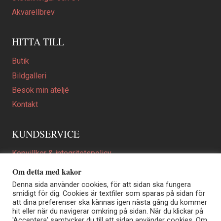
Akvarellbrev
HITTA TILL
Butik
Bildgalleri
Besök min ateljé
Kontakt
KUNDSERVICE
Köpvillkor & integritetspolicy
Att beställa ett personligt utformat konstverk
Om detta med kakor
En personligare gåva
Denna sida använder cookies, för att sidan ska fungera
smidigt för dig. Cookies är textfiler som sparas på sidan för
FAQ
att dina preferenser ska kännas igen nästa gång du kommer
hit eller när du navigerar omkring på sidan. När du klickar på
'Acceptera' samtycker du till att sidan använder cookies. Om