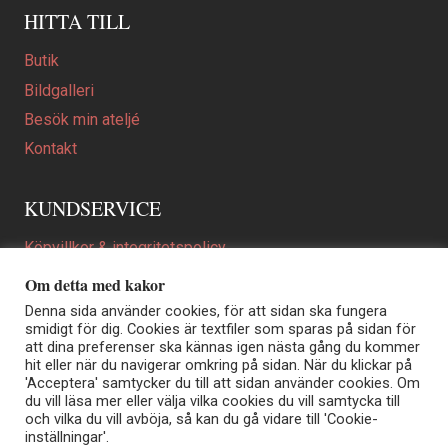
HITTA TILL
Butik
Bildgalleri
Besök min ateljé
Kontakt
KUNDSERVICE
Köpvillkor & integritetspolicy
Att beställa ett personligt utformat konstverk
Om detta med kakor
En personligare gåva
Denna sida använder cookies, för att sidan ska fungera
smidigt för dig. Cookies är textfiler som sparas på sidan för
FAQ
att dina preferenser ska kännas igen nästa gång du kommer
hit eller när du navigerar omkring på sidan. När du klickar på
'Acceptera' samtycker du till att sidan använder cookies. Om
du vill läsa mer eller välja vilka cookies du vill samtycka till
Elisabeth Biström | Akvarellkonstnär | Norrtälje
och vilka du vill avböja, så kan du gå vidare till 'Cookie-
Sjöängstorpet AB, org.nr 556373-5447
inställningar'.