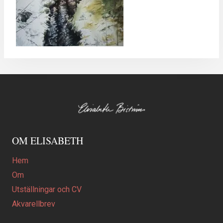
OM ELISABETH
Hem
Om
Utställningar och CV
Akvarellbrev