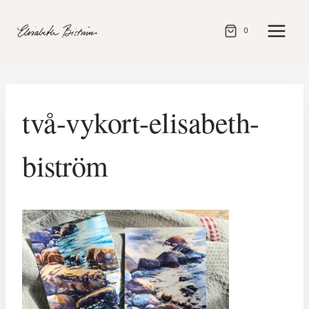
Gå
direkt
0
till
innehåll
två-vykort-elisabeth-
biström