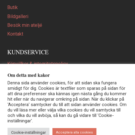
Butik
Bildgalleri
Besök min ateljé
Kontakt
KUNDSERVICE
Köpvillkor & integritetspolicy
Att beställa ett personligt utformat konstverk
Om detta med kakor
En personligare gåva
Denna sida använder cookies, för att sidan ska fungera
smidigt för dig. Cookies är textfiler som sparas på sidan för
FAQ
att dina preferenser ska kännas igen nästa gång du kommer
hit eller när du navigerar omkring på sidan. När du klickar på
'Acceptera' samtycker du till att sidan använder cookies. Om
du vill läsa mer eller välja vilka cookies du vill samtycka till
Elisabeth Biström | Akvarellkonstnär | Norrtälje
och vilka du vill avböja, så kan du gå vidare till 'Cookie-
Sjöängstorpet AB, org.nr 556373-5447
inställningar'.
Kontakt: info@elisabethbistrom.se
© Elisabeth Biström 2026
Cookie-inställningar
Acceptera alla cookies