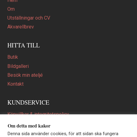
Hem
Om
Utställningar och CV
Akvarellbrev
HITTA TILL
Butik
Bildgalleri
Besök min ateljé
Kontakt
KUNDSERVICE
Köpvillkor & integritetspolicy
Att beställa ett personligt utformat konstverk
Om detta med kakor
En personligare gåva
Denna sida använder cookies, för att sidan ska fungera