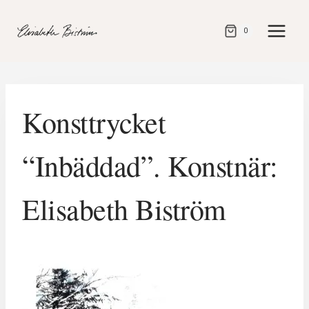
Gå
direkt
0
till
innehåll
Konsttrycket
“Inbäddad”. Konstnär:
Elisabeth Biström