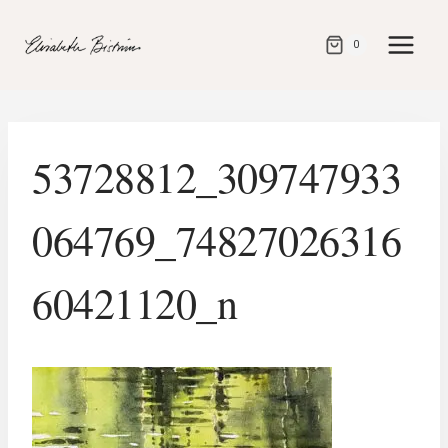
Gå
direkt
0
till
innehåll
53728812_309747933
064769_74827026316
60421120_n