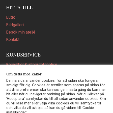
HITTA TILL
Butik
Bildgalleri
Besök min ateljé
Kontakt
KUNDSERVICE
Köpvillkor & integritetspolicy
Att beställa ett personligt utformat konstverk
Om detta med kakor
En personligare gåva
Denna sida använder cookies, för att sidan ska fungera
smidigt för dig. Cookies är textfiler som sparas på sidan för
FAQ
att dina preferenser ska kännas igen nästa gång du kommer
hit eller när du navigerar omkring på sidan. När du klickar på
'Acceptera' samtycker du till att sidan använder cookies. Om
du vill läsa mer eller välja vilka cookies du vill samtycka till
Elisabeth Biström | Akvarellkonstnär | Norrtälje
och vilka du vill avböja, så kan du gå vidare till 'Cookie-
Sjöängstorpet AB, org.nr 556373-5447
inställningar'.