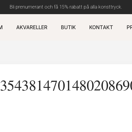
Bli prenumerant och få 15% rabatt på alla konsttryck.
M
AKVARELLER
BUTIK
KONTAKT
P
3543814701480208690