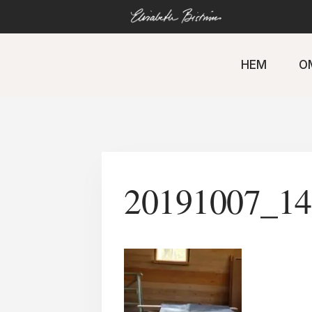
Gå
direkt
till
innehåll
HEM
O
20191007_14