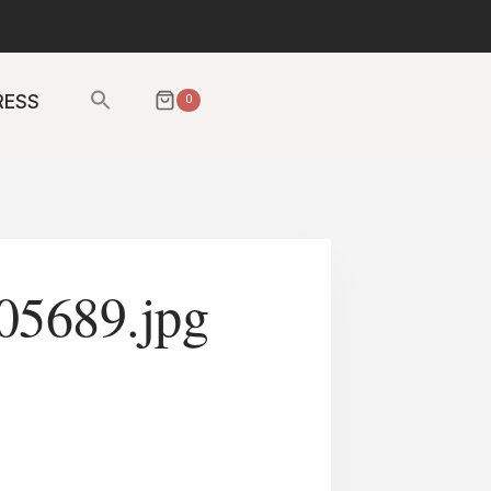
Sök
RESS
0
efter:
SÖKKNAPP
5689.jpg