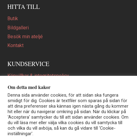
HITTA TILL
Butik
Bildgalleri
Besök min ateljé
Kontakt
KUNDSERVICE
Köpvillkor & integritetspolicy
Att beställa ett personligt utformat konstverk
Om detta med kakor
En personligare gåva
Denna sida använder cookies, för att sidan ska fungera
smidigt för dig. Cookies är textfiler som sparas på sidan för
FAQ
att dina preferenser ska kännas igen nästa gång du kommer
hit eller när du navigerar omkring på sidan. När du klickar på
'Acceptera' samtycker du till att sidan använder cookies. Om
du vill läsa mer eller välja vilka cookies du vill samtycka till
Elisabeth Biström | Akvarellkonstnär | Norrtälje
och vilka du vill avböja, så kan du gå vidare till 'Cookie-
Sjöängstorpet AB, org.nr 556373-5447
inställningar'.