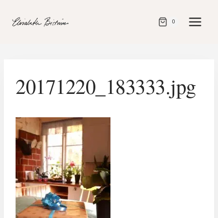
Gå
direkt
0
till
innehåll
20171220_183333.jpg