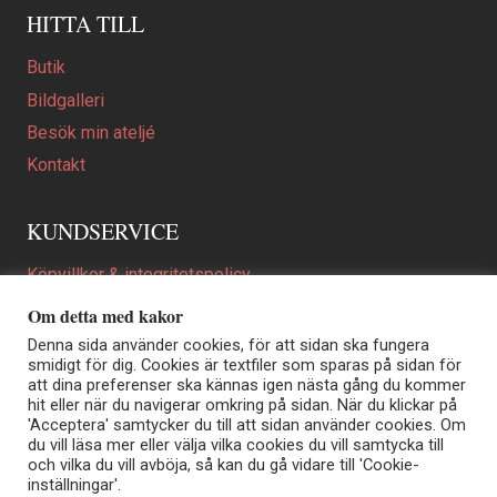
HITTA TILL
Butik
Bildgalleri
Besök min ateljé
Kontakt
KUNDSERVICE
Köpvillkor & integritetspolicy
Att beställa ett personligt utformat konstverk
Om detta med kakor
En personligare gåva
Denna sida använder cookies, för att sidan ska fungera
smidigt för dig. Cookies är textfiler som sparas på sidan för
FAQ
att dina preferenser ska kännas igen nästa gång du kommer
hit eller när du navigerar omkring på sidan. När du klickar på
'Acceptera' samtycker du till att sidan använder cookies. Om
du vill läsa mer eller välja vilka cookies du vill samtycka till
Elisabeth Biström | Akvarellkonstnär | Norrtälje
och vilka du vill avböja, så kan du gå vidare till 'Cookie-
Sjöängstorpet AB, org.nr 556373-5447
inställningar'.