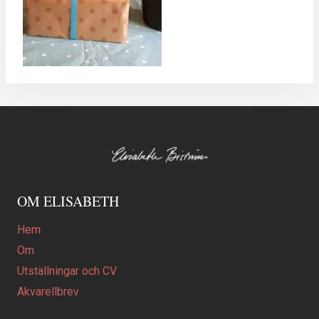
OM ELISABETH
Hem
Om
Utställningar och CV
Akvarellbrev