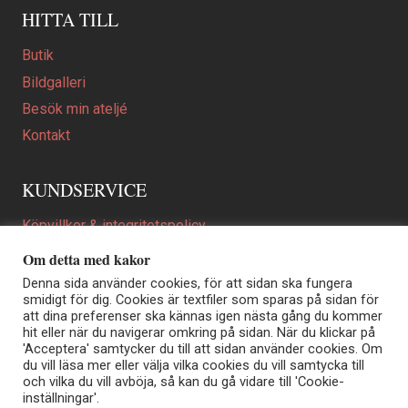
HITTA TILL
Butik
Bildgalleri
Besök min ateljé
Kontakt
KUNDSERVICE
Köpvillkor & integritetspolicy
Att beställa ett personligt utformat konstverk
Om detta med kakor
En personligare gåva
Denna sida använder cookies, för att sidan ska fungera
smidigt för dig. Cookies är textfiler som sparas på sidan för
FAQ
att dina preferenser ska kännas igen nästa gång du kommer
hit eller när du navigerar omkring på sidan. När du klickar på
'Acceptera' samtycker du till att sidan använder cookies. Om
du vill läsa mer eller välja vilka cookies du vill samtycka till
Elisabeth Biström | Akvarellkonstnär | Norrtälje
och vilka du vill avböja, så kan du gå vidare till 'Cookie-
Sjöängstorpet AB, org.nr 556373-5447
inställningar'.