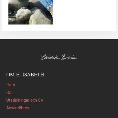
OM ELISABETH
Hem
Om
Utställningar och CV
Akvarellbrev